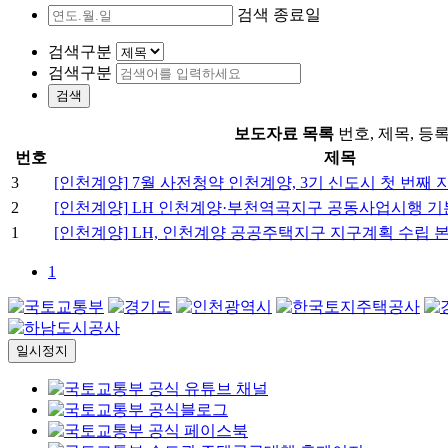
검색 종료일
검색구분
검색구분
검색
보도자료 목록
번호, 제목, 등
번호
제목
3
[인천계양]
7월 사전청약 인천계양, 3기 신도시 첫 번째 
2
[인천계양]
LH 인천계양·부천역곡지구 공동사업시행 기
1
[인천계양]
LH, 인천계양 공공주택지구 지구계획 수립 
1
일시정지