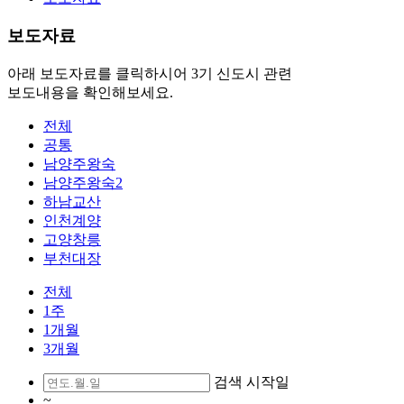
보도자료
아래 보도자료를 클릭하시어 3기 신도시 관련
보도내용을 확인해보세요.
전체
공통
남양주왕숙
남양주왕숙2
하남교산
인천계양
고양창릉
부천대장
전체
1주
1개월
3개월
검색 시작일
~