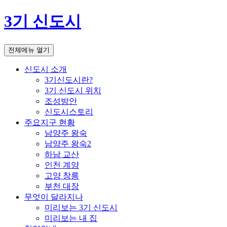
3기 신도시
전체메뉴 열기
신도시 소개
3기신도시란?
3기 신도시 위치
조성방안
신도시스토리
주요지구 현황
남양주 왕숙
남양주 왕숙2
하남 교산
인천 계양
고양 창릉
부천 대장
무엇이 달라지나
미리보는 3기 신도시
미리보는 내 집