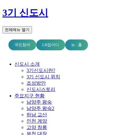
3기 신도시
전체메뉴 열기
국민참여
LH집어디
뉴 : 홈
신도시 소개
3기신도시란?
3기 신도시 위치
조성방안
신도시스토리
주요지구 현황
남양주 왕숙
남양주 왕숙2
하남 교산
인천 계양
고양 창릉
부천 대장