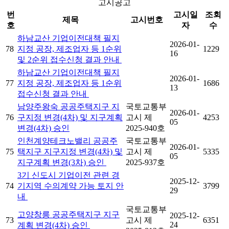
고시공고
번
고시일
조회
제목
고시번호
호
자
수
하남교산 기업이전대책 필지
2026-01-
78
지정 공장, 제조업자 등 1순위
1229
16
및 2순위 접수신청 결과 안내
하남교산 기업이전대책 필지
2026-01-
77
지정 공장, 제조업자 등 1순위
1686
13
접수신청 결과 안내
남양주왕숙 공공주택지구 지
국토교통부
2026-01-
76
구지정 변경(4차) 및 지구계획
고시 제
4253
05
변경(4차) 승인
2025-940호
인천계양테크노밸리 공공주
국토교통부
2026-01-
75
택지구 지구지정 변경(4차) 및
고시 제
5335
05
지구계획 변경(3차) 승인
2025-937호
3기 신도시 기업이전 관련 경
2025-12-
74
기지역 수의계약 가능 토지 안
3799
29
내
국토교통부
고양창릉 공공주택지구 지구
2025-12-
73
고시 제
6351
24
계획 변경(4차) 승인