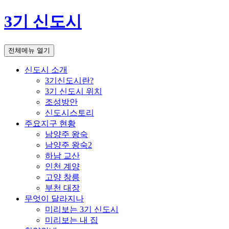
3기 신도시
전체메뉴 열기
신도시 소개
3기신도시란?
3기 신도시 위치
조성방안
신도시스토리
주요지구 현황
남양주 왕숙
남양주 왕숙2
하남 교산
인천 계양
고양 창릉
부천 대장
무엇이 달라지나
미리보는 3기 신도시
미리보는 내 집