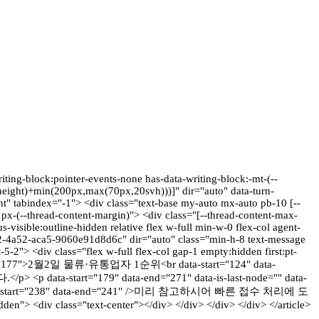
riting-block:pointer-events-none has-data-writing-block:-mt-(--
r-height)+min(200px,max(70px,20svh)))]" dir="auto" data-turn-
t" tabindex="-1"> <div class="text-base my-auto mx-auto pb-10 [--
px-(--thread-content-margin)"> <div class="[--thread-content-max-
isible:outline-hidden relative flex w-full min-w-0 flex-col agent-
bd2-4a52-aca5-9060e91d8d6c" dir="auto" class="min-h-8 text-message
5-2"> <div class="flex w-full flex-col gap-1 empty:hidden first:pt-
ata-end="177">2월2일 물류·유통업자 1순위<br data-start="124" data-
-start="179" data-end="271" data-is-last-node="" data-
rt="238" data-end="241" />미리 참고하시어 빠른 접수 처리에 도
n"> <div class="text-center"></div> </div> </div> </div> </article>