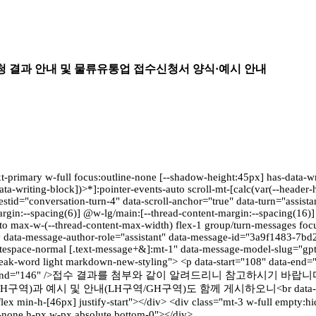
 결과 안내 및 물류유통업 접수신청서 양식·예시 안내
ext-primary w-full focus:outline-none [--shadow-height:45px] has-data-w
ata-writing-block])>*]:pointer-events-auto scroll-mt-[calc(var(--heade
="conversation-turn-4" data-scroll-anchor="true" data-turn="assistan
gin:--spacing(6)] @w-lg/main:[--thread-content-margin:--spacing(16)] 
max-w-(--thread-content-max-width) flex-1 group/turn-messages focus-v
div data-message-author-role="assistant" data-message-id="3a9f1483-7
whitespace-normal [.text-message+&]:mt-1" data-message-model-slug="gpt-
ap-break-word light markdown-new-styling"> <p data-start="108" d
end="146" />접수 결과를 첨부와 같이 알려드리니 참고하시기 바랍니다.</p> <p data
GH구역)과 예시 및 안내(LH구역/GH구역)도 함께 게시하오니<br data-sta
n-h-[46px] justify-start"></div> <div class="mt-3 w-full empty:hidde
ts-none h-px w-px absolute bottom-0"></div>