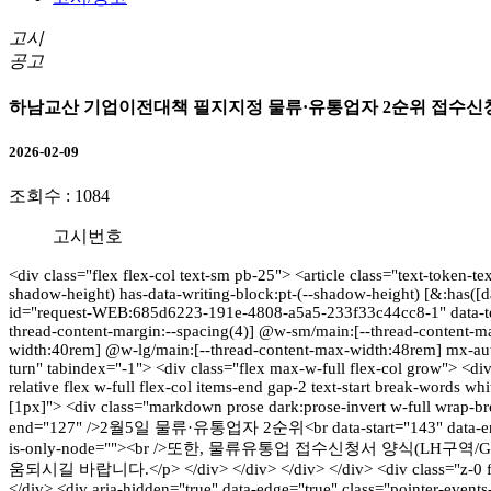
고시
공고
하남교산 기업이전대책 필지지정 물류·유통업자 2순위 접수신청
2026-02-09
조회수 :
1084
고시번호
<div class="flex flex-col text-sm pb-25"> <article class="text-token-t
shadow-height) has-data-writing-block:pt-(--shadow-height) [&:has([d
id="request-WEB:685d6223-191e-4808-a5a5-233f33c44cc8-1" data-testid
thread-content-margin:--spacing(4)] @w-sm/main:[--thread-content-mar
width:40rem] @w-lg/main:[--thread-content-max-width:48rem] mx-auto 
turn" tabindex="-1"> <div class="flex max-w-full flex-col grow"> <
relative flex w-full flex-col items-end gap-2 text-start break-words 
[1px]"> <div class="markdown prose dark:prose-invert w-full wr
end="127" />2월5일 물류·유통업자 2순위<br data-start="143" data-
is-only-node=""><br />또한, 물류유통업 접수신청서 양식(LH구역/
움되시길 바랍니다.</p> </div> </div> </div> </div> <div class="z-0 flex mi
</div> <div aria-hidden="true" data-edge="true" class="pointer-even