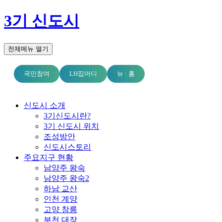
3기 신도시
전체메뉴 열기
국민참여
LH집어디
뉴 : 홈
신도시 소개
3기신도시란?
3기 신도시 위치
조성방안
신도시스토리
주요지구 현황
남양주 왕숙
남양주 왕숙2
하남 교산
인천 계양
고양 창릉
부천 대장