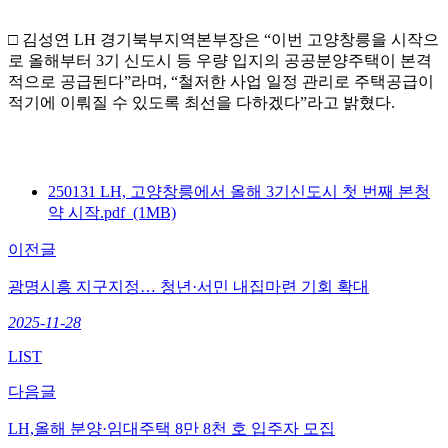
□
김성연
LH
경기북부지역본부장은
“
이번 고양창릉을 시작으
로 올해
부터
3
기 신도시 등 우량 입지의 공공분양주택이 본격
적으로 공급된다
”
라며
, “
철저한 사업 일정 관리로 주택공급이
적기에 이뤄질 수 있도록 최선을 다하겠다
”
라고 밝혔다
.
250131 LH, 고양창릉에서 올해 3기신도시 첫 번째 본청
약 시작.pdf (1MB)
이전글
광명시흥 지구지정… 청년·서민 내집마련 기회 확대
2025-11-28
LIST
다음글
LH,올해 분양·임대주택 8만 8천 호 입주자 모집