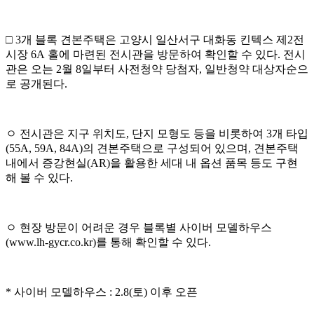
□
3
개 블록 견본주택은 고양시 일산서구 대화동 킨텍스 제
2
전
시장
6A
홀에 마련된 전시관을 방문하여 확인할 수 있다
.
전시
관은 오는
2
월
8
일부터 사전청약
당첨자
,
일반청약 대상자순으
로 공개된다
.
ㅇ
전시관은 지구 위치도
,
단지 모형도 등을 비롯하여
3
개 타입
(55A,
59A, 84A)
의 견본주택으로 구성되어 있으며
,
견본주택
내에서 증강
현실
(AR)
을 활용한 세대 내 옵션 품목 등도 구현
해 볼 수 있다
.
ㅇ
현장 방문이 어려운 경우 블록별 사이버 모델하우스
(www.lh-gycr.co.kr)
를
통해 확인할 수 있다
.
*
사이버 모델하우스
: 2.8(
토
)
이후 오픈