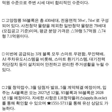
억원 수준으로
주변
시세 대비 합리적인 수준이다
.
□
고양창릉
S6
블록은 총
430
세대
,
전용면적
59
㎡
, 74
㎡
로 구성
되어 있다
.
사전청약 물량을 제외한
일반
청약 물량은
79
세대
(
모집공고 기준
)
이며
,
평균 분양 가격은
△
59
형
5.7
억원
△
74
형
7.1
억원이다
.
□
이번에 공급되는
3
개 블록 모두 스마트 우편함
,
무인택배
,
AI
주차유도시스템을 비롯해
,
스마트 환기기스템
,
대기전력
차단장치 등이 설치되어 안전하고 편리한 주거생활을 누릴 수
있다
.
□
2
월 청약접수
, 3
월 당첨자 발표
, 5
월 계약체결 예정이며
,
입
주는
A4
블록은 오는
2027
년
12
월
, S5
블록과
S6
블록은
2028
년
1
월 예정이다
.
자세한
사항은
LH
청약플러스
(apply.lh.or.kr)
를
통해 확인할 수 있으며
☎
1551-5711
을 통해 유선 상담도 가
능하다
.