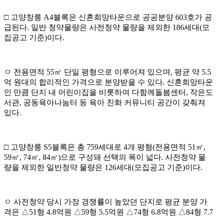
□
고양창릉
A4
블록은 신혼희망타운으로
공공분양
603
호가 공
급된다
.
일반 청약물량은
사전청약 물량을 제외한
186
세대
(
모
집공고 기준
)
이다
.
ㅇ
전용면적
55
㎡
단일 평형으로 이루어져 있으며
,
평균 약
5.5
억 원대의 합리적인 가격으로 분양받을 수 있다
.
신혼희망타운
인 만큼
단지 내 어린이집을 비롯하여 다함께돌봄센터
,
작은도
서관
,
공동육아나눔터
등 육아 친화 커뮤니티 공간이 갖춰져
있다
.
□
고양창릉
S5
블록은 총
759
세대로
4
개 평형
(
전용면적
51
㎡
,
59
㎡
, 74
㎡
,
84
㎡
)
으로 구성돼 선택의 폭이 넓다
.
사전청약 물
량을 제외한
일반
청약 물량은
126
세대
(
모집공고 기준
)
이다
.
ㅇ
사전청약 당시 가장 경쟁률이 높았던 단지로 평균 분양 가
격은
△
51
형
4.8
억원
△
59
형
5.5
억원
△
74
형
6.8
억원
△
84
형
7.7