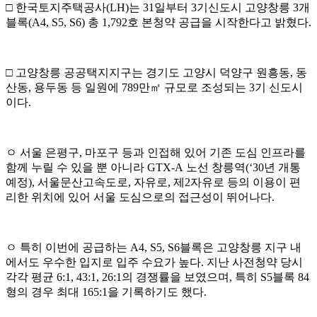
□
한국토지주택공사
(LH)
는
31
일부터
3
기신도시 고양창릉
3
개
블록
(A4, S5, S6)
총
1,792
호 본청약 공급을 시작한다고 밝혔다
.
□
고양창릉 공공택지지구는 경기도 고양시 덕양구 원흥동
,
동
산동
,
용두동 등 일원에
789
만
㎡
규모로 조성되는
3
기 신도시
이다
.
ㅇ 서울 은평구
,
마포구 등과 인접해 있어 기존 도심 인프라를
함께 누릴 수 있을 뿐 아니라
GTX-A
노선 창릉역
(‘30
년 개통
예정
)
,
서울
문산고속도로
,
자유로
,
제
2
자유로 등의 이용이 편
리한 위치에 있어
서울 도심으로의 접근성이 뛰어나다
.
ㅇ
특히 이번에 공급하는
A4, S5, S6
블록은 고양창릉 지구 내
에서도 우수한 입지로 입주 수요가 높다
.
지난 사
전청약 당시
각각
평균
6:1, 43:1, 26:1
의 경쟁률을 보였으며
,
특히
S5
블록
84
형의 경우 최대
165:1
을 기록하기도 했다
.