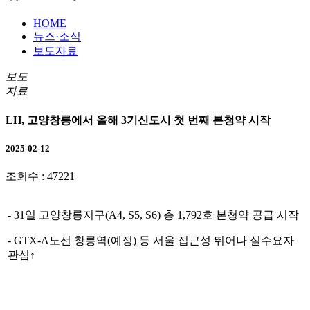
HOME
뉴스·소식
보도자료
보도
자료
LH, 고양창릉에서 올해 3기신도시 첫 번째 본청약 시작
2025-02-12
조회수 :
47221
- 31
일 고양창릉지구
(A4, S5, S6)
총
1,792
호 본청약 공급 시작
- GTX-A
노선 창릉역
(
예정
)
등 서울 접근성 뛰어나 실수요자
관심
↑