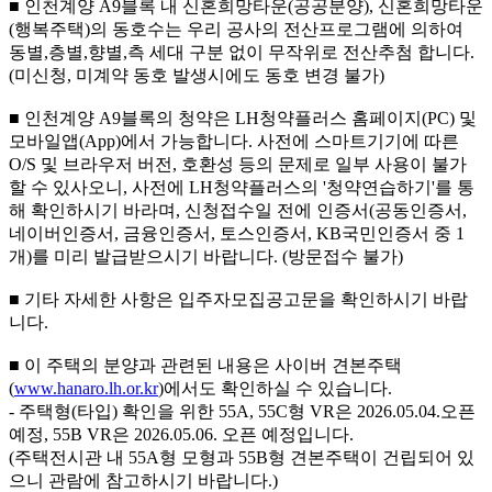
■ 인천계양 A9블록 내 신혼희망타운(공공분양), 신혼희망타운
(행복주택)의 동호수는 우리 공사의 전산프로그램에 의하여
동별,층별,향별,측 세대 구분 없이 무작위로 전산추첨 합니다.
(미신청, 미계약 동호 발생시에도 동호 변경 불가)
■ 인천계양 A9블록의 청약은 LH청약플러스 홈페이지(PC) 및
모바일앱(App)에서 가능합니다. 사전에 스마트기기에 따른
O/S 및 브라우저 버전, 호환성 등의 문제로 일부 사용이 불가
할 수 있사오니, 사전에 LH청약플러스의 '청약연습하기'를 통
해 확인하시기 바라며, 신청접수일 전에 인증서(공동인증서,
네이버인증서, 금융인증서, 토스인증서, KB국민인증서 중 1
개)를 미리 발급받으시기 바랍니다. (방문접수 불가)
■ 기타 자세한 사항은 입주자모집공고문을 확인하시기 바랍
니다.
■ 이 주택의 분양과 관련된 내용은 사이버 견본주택
(
www.hanaro.lh.or.kr
)에서도 확인하실 수 있습니다.
- 주택형(타입) 확인을 위한 55A, 55C형 VR은 2026.05.04.오픈
예정, 55B VR은 2026.05.06. 오픈 예정입니다.
(주택전시관 내 55A형 모형과 55B형 견본주택이 건립되어 있
으니 관람에 참고하시기 바랍니다.)