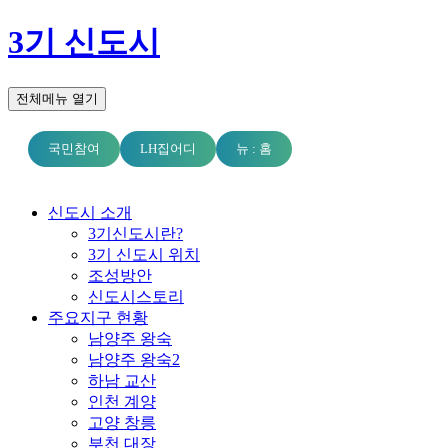
3기 신도시
전체메뉴 열기
국민참여
LH집어디
뉴 : 홈
신도시 소개
3기신도시란?
3기 신도시 위치
조성방안
신도시스토리
주요지구 현황
남양주 왕숙
남양주 왕숙2
하남 교산
인천 계양
고양 창릉
부천 대장