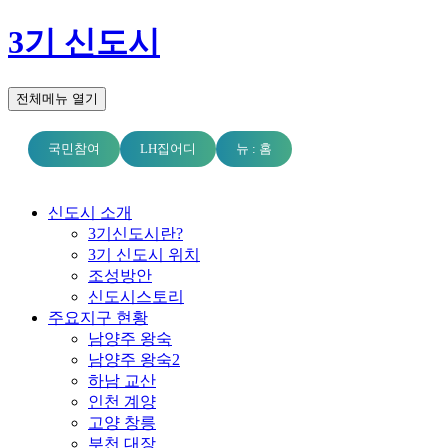
3기 신도시
전체메뉴 열기
국민참여
LH집어디
뉴 : 홈
신도시 소개
3기신도시란?
3기 신도시 위치
조성방안
신도시스토리
주요지구 현황
남양주 왕숙
남양주 왕숙2
하남 교산
인천 계양
고양 창릉
부천 대장