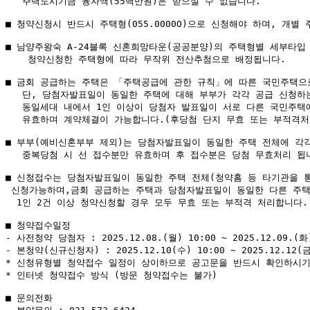
   주택도시기금 융자액(55백만원)은 받으실 수 없습니다.

■ 청약신청시 반드시 주택형(055.0000O)으로 신청해야 하며, 개별
■ 남양주왕숙 A-24블록 신혼희망타운(공공분양)의 주택형별 세부타입
    청약신청한 주택형에 따라 무작위 전산추첨으로 배정됩니다.

■ 금회 공급하는 주택은 「주택공급에 관한 규칙」에 따른 국민주택으로
   단, 당첨자발표일이 동일한 주택에 대해 부부가 각각 공급 신청하
   동일세대 내에서 1인 이상이 당첨자 발표일이 서로 다른 국민주택
   유효하며 계약체결이 가능합니다.(후당첨 단지 무효 또는 부적격처리
■ 부부(예비신혼부부 제외)는 당첨자발표일이 동일한 주택 전체에 각각
   중복당첨 시 선 접수분만 유효하며 후 접수분은 당첨 무효처리 됩니
■ 신청접수는 당첨자발표일이 동일한 주택 전체(청약홈 등 타기관을 통
 신청가능하며,금회 공급하는 주택과 당첨자발표일이 동일한 다른 주택
  1인 2건 이상 청약신청할 경우 모두 무효 또는 부적격 처리합니다.

■ 청약접수일정

- 사전청약 당첨자 : 2025.12.08.(월) 10:00 ~ 2025.12.09.(화)
- 본청약(신규신청자) : 2025.12.10(수) 10:00 ~ 2025.12.12(금)
* 신청유형별 청약접수 일정이 상이하므로 공고문을 반드시 확인하시기 
* 인터넷 청약접수 방식 (방문 청약접수는 불가)

■ 문의전화
